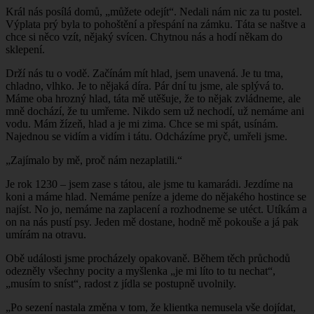
Král nás posílá domů, „můžete odejít“. Nedali nám nic za tu postel.
Výplata prý byla to pohoštění a přespání na zámku. Táta se naštve a
chce si něco vzít, nějaký svícen. Chytnou nás a hodí někam do
sklepení.
Drží nás tu o vodě. Začínám mít hlad, jsem unavená. Je tu tma,
chladno, vlhko. Je to nějaká díra. Pár dní tu jsme, ale splývá to.
Máme oba hrozný hlad, táta mě utěšuje, že to nějak zvládneme, ale
mně dochází, že tu umřeme. Nikdo sem už nechodí, už nemáme ani
vodu. Mám žízeň, hlad a je mi zima. Chce se mi spát, usínám.
Najednou se vidím a vidím i tátu. Odcházíme pryč, umřeli jsme.
„Zajímalo by mě, proč nám nezaplatili.“
Je rok 1230 – jsem zase s tátou, ale jsme tu kamarádi. Jezdíme na
koni a máme hlad. Nemáme peníze a jdeme do nějakého hostince se
najíst. No jo, nemáme na zaplacení a rozhodneme se utéct. Utíkám a
on na nás pustí psy. Jeden mě dostane, hodně mě pokouše a já pak
umírám na otravu.
Obě události jsme procházely opakovaně. Během těch průchodů
odezněly všechny pocity a myšlenka „je mi líto to tu nechat“,
„musím to sníst“, radost z jídla se postupně uvolnily.
„Po sezení nastala změna v tom, že klientka nemusela vše dojídat,