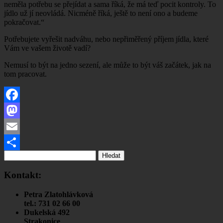
neměla potřebu se přejídat a sama říká, že má teď pocit kontroly. To
jídlo už jí neovládá. Nicméně říká, ještě to není ono a budeme
pokračovat.“
Potřebujete vyřešit nadváhu, nebo nepřiměřený příjem jídla, které
Vám ve vašem životě vadí?
Nemusí to být na jedno sezení, ale může to být váš začátek, jak na
tom pracovat.
Facebook
Mastodon
Email
Vyhledávání
Share
Kontakt:
Petra Zlatohlávková
tel.: 731 02 66 00
Dukelská 492
Strakonice