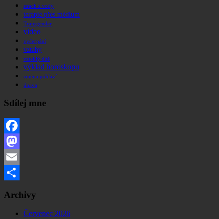
strach z vody
terapie přes médium
Transgender
video
vyčerpání
vztahy
vzteklý dítě
výklad horoskopu
změna pohlaví
únava
Sdílej mne
Facebook
Mastodon
Email
Share
Archivy
Červenec 2026