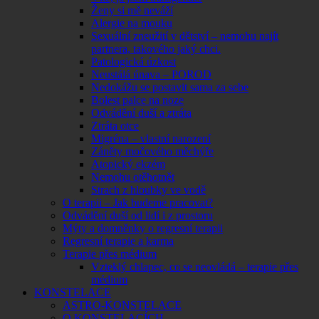
Ženy si mě neváží
Alergie na mouku
Sexuální zneužití v dětství – nemohu najít
partnera, takového jaký chci.
Patologická úzkost
Neustálá únava – POROD
Nedokážu se postavit sama za sebe
Bolest palce na noze
Odvádění duší a ztráta
Ztráta otce
Migréna – vlastní narození
Záněty močového měchýře
Atopický ekzém
Nemohu otěhotnět
Strach z hloubky ve vodě
O terapii – Jak budeme pracovat?
Odvádění duší od lidí i z prostoru
Mýty a domněnky o regresní terapii
Regresní terapie a karma
Terapie přes médium
Vzteklý chlapec, co se neovládá – terapie přes
médium
KONSTELACE
ASTRO-KONSTELACE
O KONSTELACÍCH