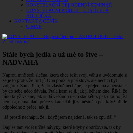
KONSTELAČNÍ CELODENNÍ SEMINÁŘ
KONSTELAČNÍ PŘÍBĚH – ČTYŘLETÁ
HOLČIČKA
KONTAKT A CENÍK
O MNĚ
Stále bych jedla a už mě to štve –
NADVÁHA
Naproti mně sedí slečna, která chce řešit svoji váhu a uvědomuje si,
že je to proto, že furt jí. Ona použila jiná slova, ale nechci být
vulgární. Sama říká, že to vlastně nechápe, je přejedená a neustále
by do sebe něco dávala. Ptala jsem se jí, jak jí během dne. Říká, že
ráno když vstane, tak si dá většinou něco sladkého, pak dlouho jíst
nemusí, nemá hlad, práce v kanceláři jí zaměstná a pak když přijde
odpoledne z práce, tak jí.
„Já prostě nechápu, že i když jsem najedená, tak se cpu dál.“
Dají se tam vidět určité návyky, které kdyby dodržovala, tak by
mohl problém sám ustoupit. Ale není to tak jednoduché a to je