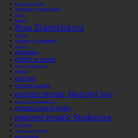
konstelace strakonice
konstelace ve Strakonicích
mouka
nadváha
Petra Zlatohlávková
plodnost
problémy s otěhotněním
prognózy
přednáška
příběh ze sezení
příznaky transformace
recenze
regrese
regresní terapie
regresní terapie jihočeský kraj
regresní terapie plzeňský kraj
regresní terapie Praha
regresní terapie Strakonice
sebevědomí
strach a obavy z regrese
strach z potápění