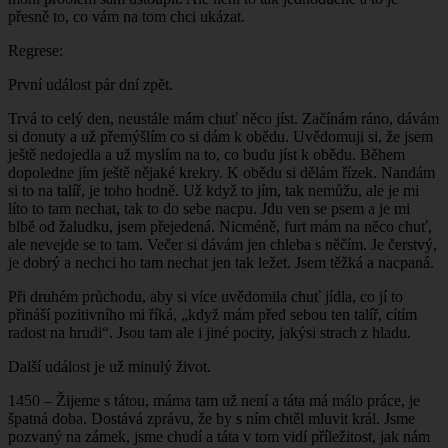
přesně to, co vám na tom chci ukázat.
Regrese:
První událost pár dní zpět.
Trvá to celý den, neustále mám chuť něco jíst. Začínám ráno, dávám
si donuty a už přemýšlím co si dám k obědu. Uvědomuji si, že jsem
ještě nedojedla a už myslím na to, co budu jíst k obědu. Během
dopoledne jím ještě nějaké krekry. K obědu si dělám řízek. Nandám
si to na talíř, je toho hodně. Už když to jím, tak nemůžu, ale je mi
líto to tam nechat, tak to do sebe nacpu. Jdu ven se psem a je mi
blbě od žaludku, jsem přejedená. Nicméně, furt mám na něco chuť,
ale nevejde se to tam. Večer si dávám jen chleba s něčím. Je čerstvý,
je dobrý a nechci ho tam nechat jen tak ležet. Jsem těžká a nacpaná.
Při druhém průchodu, aby si více uvědomila chuť jídla, co jí to
přináší pozitivního mi říká, „když mám před sebou ten talíř, cítím
radost na hrudi“. Jsou tam ale i jiné pocity, jakýsi strach z hladu.
Další událost je už minulý život.
1450 – Žijeme s tátou, máma tam už není a táta má málo práce, je
špatná doba. Dostává zprávu, že by s ním chtěl mluvit král. Jsme
pozvaný na zámek, jsme chudí a táta v tom vidí příležitost, jak nám