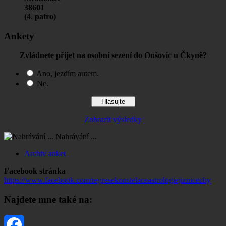
38601
(4. patro)
Ankety
Zvládnete přijet na osobní sezení do Onšovic u Čkyně?
Ano, jezdím autem.
Ne.
Zobrazit výsledky
Nahrávání ...
Archiv anket
Facebook stránka
https://www.facebook.com/regresekonstelaceastrologiejiznicechy
Najdete mne také na: