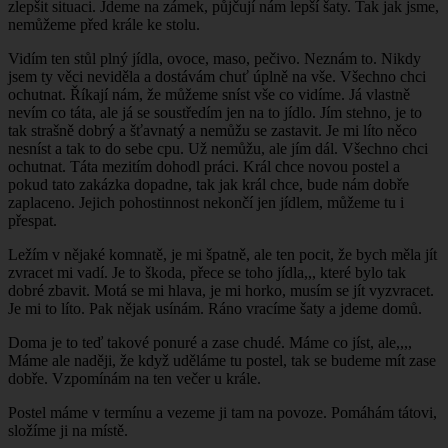
zlepšit situaci. Jdeme na zámek, půjčují nám lepší šaty. Tak jak jsme,
nemůžeme před krále ke stolu.
Vidím ten stůl plný jídla, ovoce, maso, pečivo. Neznám to. Nikdy
jsem ty věci neviděla a dostávám chuť úplně na vše. Všechno chci
ochutnat. Říkají nám, že můžeme sníst vše co vidíme. Já vlastně
nevím co táta, ale já se soustředím jen na to jídlo. Jím stehno, je to
tak strašně dobrý a šťavnatý a nemůžu se zastavit. Je mi líto něco
nesníst a tak to do sebe cpu. Už nemůžu, ale jím dál. Všechno chci
ochutnat. Táta mezitím dohodl práci. Král chce novou postel a
pokud tato zakázka dopadne, tak jak král chce, bude nám dobře
zaplaceno. Jejich pohostinnost nekončí jen jídlem, můžeme tu i
přespat.
Ležím v nějaké komnatě, je mi špatně, ale ten pocit, že bych měla jít
zvracet mi vadí. Je to škoda, přece se toho jídla,,, které bylo tak
dobré zbavit. Motá se mi hlava, je mi horko, musím se jít vyzvracet.
Je mi to líto. Pak nějak usínám. Ráno vracíme šaty a jdeme domů.
Doma je to teď takové ponuré a zase chudé. Máme co jíst, ale,,,,
Máme ale naději, že když uděláme tu postel, tak se budeme mít zase
dobře. Vzpomínám na ten večer u krále.
Postel máme v termínu a vezeme ji tam na povoze. Pomáhám tátovi,
složíme ji na místě.