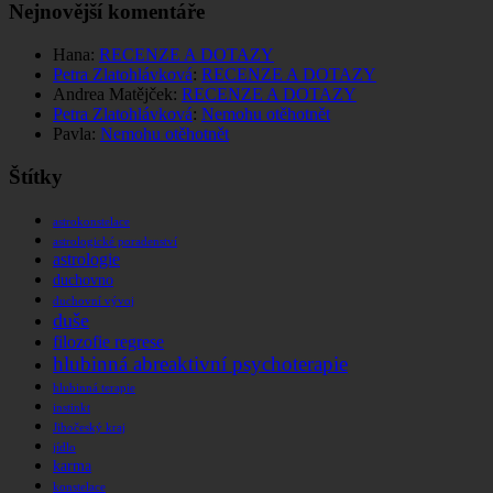
Nejnovější komentáře
Hana
:
RECENZE A DOTAZY
Petra Zlatohlávková
:
RECENZE A DOTAZY
Andrea Matějček
:
RECENZE A DOTAZY
Petra Zlatohlávková
:
Nemohu otěhotnět
Pavla
:
Nemohu otěhotnět
Štítky
astrokonstelace
astrologické poradenství
astrologie
duchovno
duchovní vývoj
duše
filozofie regrese
hlubinná abreaktivní psychoterapie
hlubinná terapie
instinkt
Jihočeský kraj
jídlo
karma
konstelace