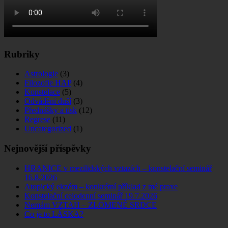
Rubriky
Astrologie
(3)
Filozofie HAP
(4)
Konstelace
(5)
Odvádění duší
(3)
Přednášky a tisk
(12)
Regrese
(11)
Uncategorized
(1)
Nejnovější příspěvky
HRANICE v mezilidských vztazích – konstelační seminář
16.8.2026
Atopický ekzém – konkrétní příklad z mé praxe
Konstelační celodenní seminář 19.7.2026
Nemám VZTAH – ZLOMENÉ SRDCE
Co je to LÁSKA?