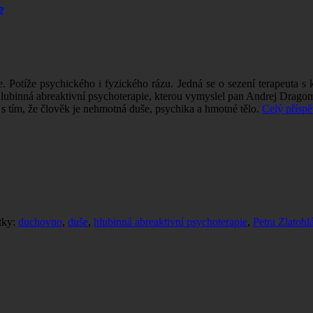
e
e. Potíže psychického i fyzického rázu. Jedná se o sezení terapeuta s k
ubinná abreaktivní psychoterapie, kterou vymyslel pan Andrej Dragomir
s tím, že člověk je nehmotná duše, psychika a hmotné tělo.
Celý přísp
ítky:
duchovno
,
duše
,
hlubinná abreaktivní psychoterapie
,
Petra Zlatoh