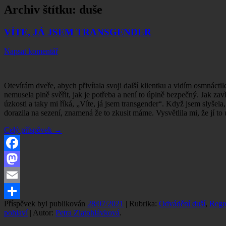
Archiv štítku:
duše
VÍTE, JÁ JSEM TRANSGENDER
Napsat komentář
Otevírám dveře, abych přivítala svoji další klientku a vidím osmnácti
nemusela plně svěřit, jak je potřeba a není to úplně bezpečný. Jak zav
úzkosti a taky mi říká, „Víte, já jsem transgender“. Když jsem slyšel
dorazila na sezení, znamená že to zkusit máme. Vysvětlila mi, že jí to
Celý příspěvek
→
Facebook
Mastodon
Email
Příspěvek byl publikován
28/07/2021
| Rubrika:
Odvádění duší
,
Regr
Share
pohlaví
| Autor:
Petra Zlatohlávková
.