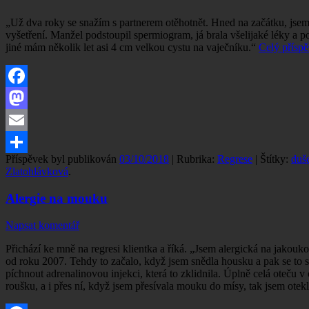
„Už dva roky se snažím s partnerem otěhotnět. Hned na začátku, jse
vyšetření. Manžel podstoupil spermiogram, já brala všelijaké léky a 
jiné mám několik let asi 4 cm velkou cystu na vaječníku.“
Celý přísp
Facebook
Mastodon
Email
Příspěvek byl publikován
03/10/2018
| Rubrika:
Regrese
| Štítky:
duš
Share
Zlatohlávková
.
Alergie na mouku
Napsat komentář
Přichází ke mně na regresi klientka a říká. „Jsem alergická na jakou
od roku 2007. Tehdy to začalo, když jsem snědla housku a pak se to s
píchnout adrenalinovou injekci, která to zklidnila. Úplně celá oteču v
roušku, a i přes ní, když jsem přesívala mouku do mísy, tak jsem otekl