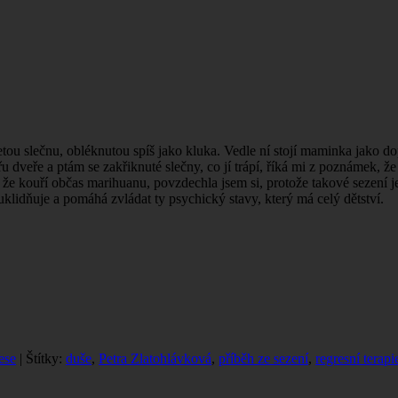
letou slečnu, obléknutou spíš jako kluka. Vedle ní stojí maminka jako 
řu dveře a ptám se zakřiknuté slečny, co jí trápí, říká mi z poznámek, že
a, že kouří občas marihuanu, povzdechla jsem si, protože takové sezení 
 uklidňuje a pomáhá zvládat ty psychický stavy, který má celý dětství.
ese
| Štítky:
duše
,
Petra Zlatohlávková
,
příběh ze sezení
,
regresní terapi