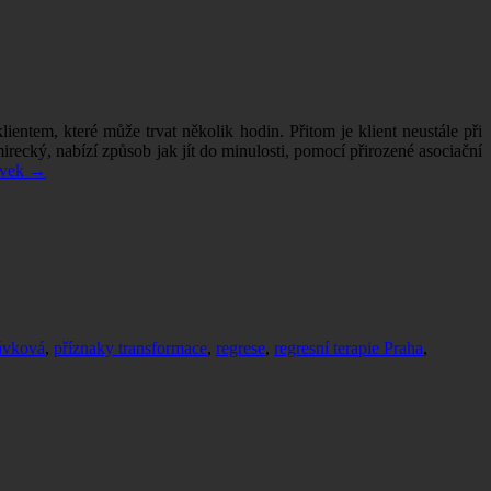
lientem, které může trvat několik hodin. Přitom je klient neustále při
ecký, nabízí způsob jak jít do minulosti, pomocí přirozené asociační
ěvek
→
lávková
,
příznaky transformace
,
regrese
,
regresní terapie Praha
,