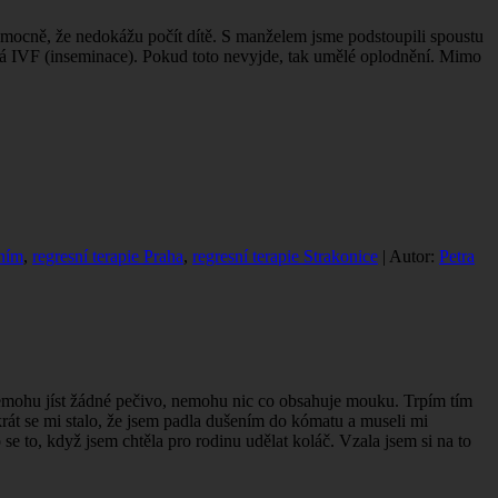
zmocně, že nedokážu počít dítě. S manželem jsme podstoupili spoustu
čeká IVF (inseminace). Pokud toto nevyjde, tak umělé oplodnění. Mimo
ěním
,
regresní terapie Praha
,
regresní terapie Strakonice
| Autor:
Petra
 Nemohu jíst žádné pečivo, nemohu nic co obsahuje mouku. Trpím tím
krát se mi stalo, že jsem padla dušením do kómatu a museli mi
se to, když jsem chtěla pro rodinu udělat koláč. Vzala jsem si na to