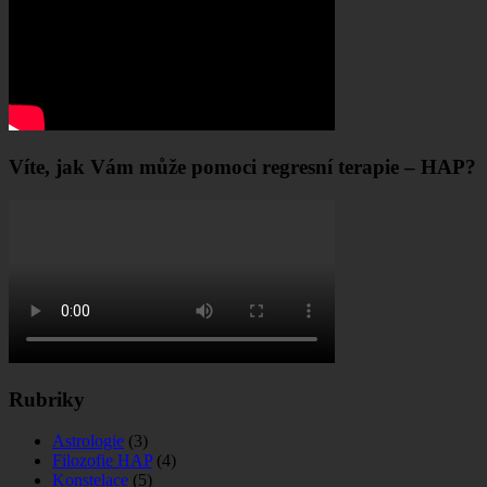
Víte, jak Vám může pomoci regresní terapie – HAP?
Rubriky
Astrologie
(3)
Filozofie HAP
(4)
Konstelace
(5)