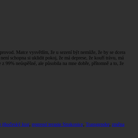
doprovod. Matce vysvětlím, že u sezení být nemůže, že by se dcera
 není schopna si uklidit pokoj, že má deprese, že kouří trávu, má
je z 99% neúspěšné, ale působila na mne dobře, přítomně a to, že
e jihočeský kraj
,
regresní terapie Strakonice
,
Transgender
,
změna