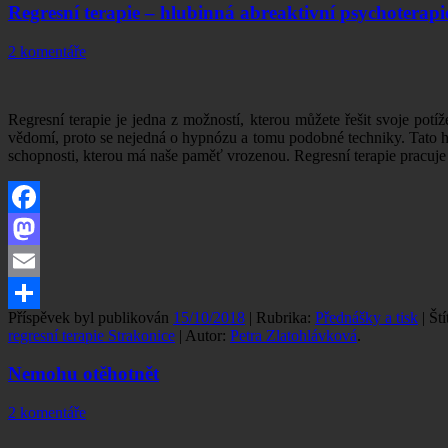
Regresní terapie – hlubinná abreaktivní psychoterapi
2 komentáře
Regresní terapie je jedna z možností, kterou můžete řešit svoje potíž
vědomí, proto se nejedná o hypnózu a tomu podobné techniky. Tato hl
schopnosti, kterou má naše paměť vrozenou. Regresní terapie pracuje 
Facebook
Mastodon
Email
Příspěvek byl publikován
15/10/2018
| Rubrika:
Přednášky a tisk
| Št
Share
regresní terapie Strakonice
| Autor:
Petra Zlatohlávková
.
Nemohu otěhotnět
2 komentáře