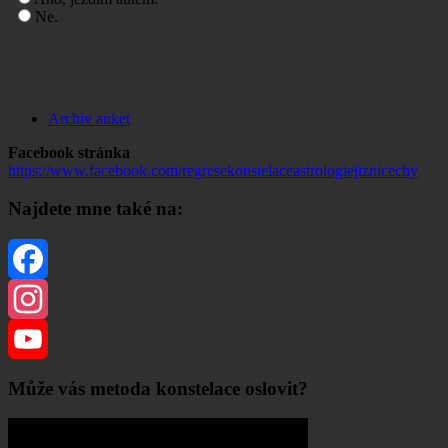
Ne.
Archiv anket
Facebook stránka
https://www.facebook.com/regresekonstelaceastrologiejiznicechy
Najdete mne také na:
Facebook
Instagram
YouTube
Může vás metoda konstelace oslovit?
Channel