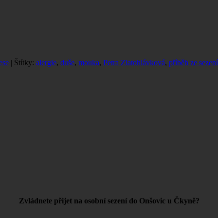
ese
| Štítky:
alergie
,
duše
,
mouka
,
Petra Zlatohlávková
,
příběh ze sezení
Zvládnete přijet na osobní sezení do Onšovic u Čkyně?