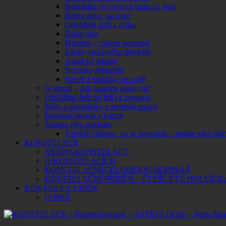
Nedokážu se postavit sama za sebe
Bolest palce na noze
Odvádění duší a ztráta
Ztráta otce
Migréna – vlastní narození
Záněty močového měchýře
Atopický ekzém
Nemohu otěhotnět
Strach z hloubky ve vodě
O terapii – Jak budeme pracovat?
Odvádění duší od lidí i z prostoru
Mýty a domněnky o regresní terapii
Regresní terapie a karma
Terapie přes médium
Vzteklý chlapec, co se neovládá – terapie přes mé
KONSTELACE
ASTRO-KONSTELACE
O KONSTELACÍCH
KONSTELAČNÍ CELODENNÍ SEMINÁŘ
KONSTELAČNÍ PŘÍBĚH – ČTYŘLETÁ HOLČIČK
KONTAKT A CENÍK
O MNĚ