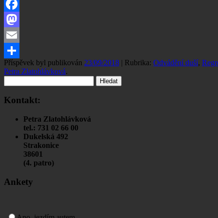
Facebook
Mastodon
Email
Příspěvek byl publikován
23/09/2018
| Rubrika:
Odvádění duší
,
Regr
Share
Petra Zlatohlávková
.
Vyhledávání
Kontakt:
Petra Zlatohlávková
tel.: 731 02 66 00
Dukelská 492
Strakonice
38601
(4. patro)
Ankety
Ano, jezdím autem.