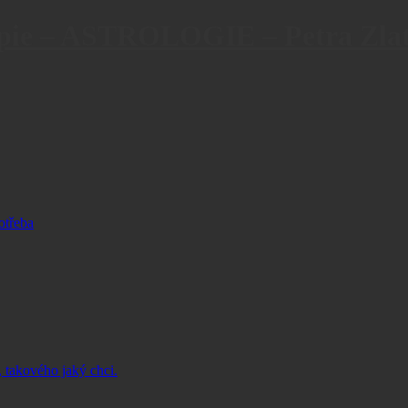
ie – ASTROLOGIE – Petra Zlat
otřeba
, takového jaký chci.