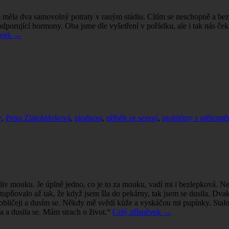
m měla dva samovolný potraty v raným stádiu. Cítím se neschopně a be
podporující hormony. Oba jsme dle vyšetření v pořádku, ale i tak nás 
ěvek
→
e
,
Petra Zlatohlávková
,
plodnost
,
příběh ze sezení
,
problémy s otěhotn
koliv mouku. Je úplně jedno, co je to za mouku, vadí mi i bezlepková.
tupňovalo až tak, že když jsem šla do pekárny, tak jsem se dusila. Dva
 obličeji a dusím se. Někdy mě svědí kůže a vyskáčou mi pupínky. Stalo 
a a dusila se. Mám strach o život.“
Celý příspěvek
→