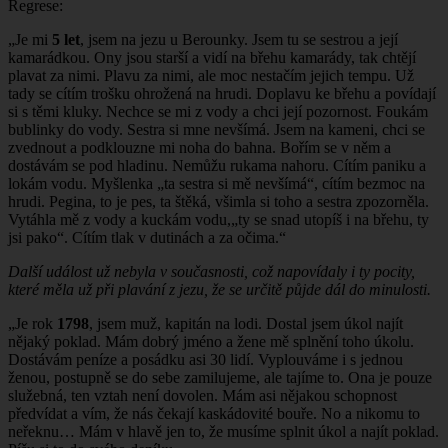
Regrese:
„Je mi
5 let
, jsem na jezu u Berounky. Jsem tu se sestrou a její
kamarádkou. Ony jsou starší a vidí na břehu kamarády, tak chtějí
plavat za nimi. Plavu za nimi, ale moc nestačím jejich tempu. Už
tady se cítím trošku ohrožená na hrudi. Doplavu ke břehu a povídají
si s těmi kluky. Nechce se mi z vody a chci její pozornost. Foukám
bublinky do vody. Sestra si mne nevšímá. Jsem na kameni, chci se
zvednout a podklouzne mi noha do bahna. Bořím se v něm a
dostávám se pod hladinu. Nemůžu rukama nahoru. Cítím paniku a
lokám vodu. Myšlenka „ta sestra si mě nevšímá“, cítím bezmoc na
hrudi. Pegina, to je pes, ta štěká, všimla si toho a sestra zpozorněla.
Vytáhla mě z vody a kuckám vodu,„ty se snad utopíš i na břehu, ty
jsi pako“. Cítím tlak v dutinách a za očima.“
Další událost už nebyla v současnosti, což napovídaly i ty pocity,
které měla už při plavání z jezu, že se určitě půjde dál do minulosti.
„Je rok
1798
, jsem muž, kapitán na lodi. Dostal jsem úkol najít
nějaký poklad. Mám dobrý jméno a žene mě splnění toho úkolu.
Dostávám peníze a posádku asi 30 lidí. Vyplouváme i s jednou
ženou, postupně se do sebe zamilujeme, ale tajíme to. Ona je pouze
služebná, ten vztah není dovolen. Mám asi nějakou schopnost
předvídat a vím, že nás čekají kaskádovité bouře. No a nikomu to
neřeknu… Mám v hlavě jen to, že musíme splnit úkol a najít poklad.