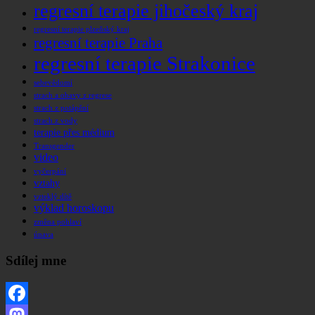
regresní terapie jihočeský kraj
regresní terapie plzeňský kraj
regresní terapie Praha
regresní terapie Strakonice
sebevědomí
strach a obavy z regrese
strach z potápění
strach z vody
terapie přes médium
Transgender
video
vyčerpání
vztahy
vzteklý dítě
výklad horoskopu
změna pohlaví
únava
Sdílej mne