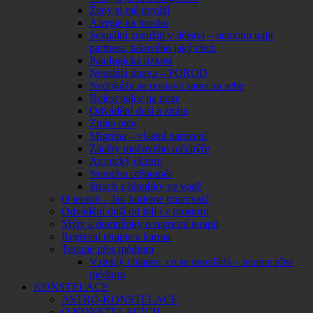
Ženy si mě neváží
Alergie na mouku
Sexuální zneužití v dětství – nemohu najít
partnera, takového jaký chci.
Patologická úzkost
Neustálá únava – POROD
Nedokážu se postavit sama za sebe
Bolest palce na noze
Odvádění duší a ztráta
Ztráta otce
Migréna – vlastní narození
Záněty močového měchýře
Atopický ekzém
Nemohu otěhotnět
Strach z hloubky ve vodě
O terapii – Jak budeme pracovat?
Odvádění duší od lidí i z prostoru
Mýty a domněnky o regresní terapii
Regresní terapie a karma
Terapie přes médium
Vzteklý chlapec, co se neovládá – terapie přes
médium
KONSTELACE
ASTRO-KONSTELACE
O KONSTELACÍCH