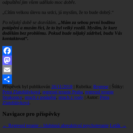
odpuštění jim všem udělalo moc dobře.
„Cítím velkou úlevu na srdci, já myslím, že to bude dobrý.“
Po nějaký době se dozvídám.
„Mám za sebou první hodinu
potápění a musím říci, že to byl velký rozdíl. Myslím, že kurz
dodělám bez problému. Pokud bude nějaký zádrhel, budu Vás
kontaktovat“.
Facebook
Mastodon
Email
Příspěvek byl publikován
26/11/2018
| Rubrika:
Regrese
| Štítky:
Share
Petra Zlatohlávková
,
regresní terapie Praha
,
regresní terapie
Strakonice
,
strach z potápění
,
strach z vody
| Autor:
Petra
Zlatohlávková
.
Navigace pro příspěvky
←
Regresní terapie – hlubinná abreaktivní psychoterapie
Leták
→