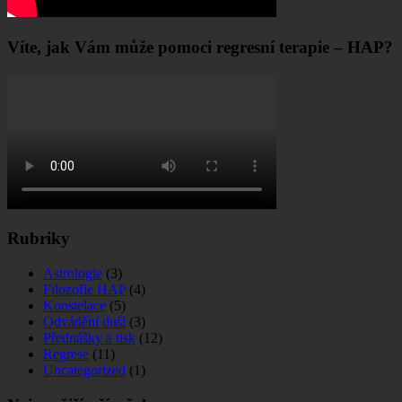
Víte, jak Vám může pomoci regresní terapie – HAP?
Rubriky
Astrologie
(3)
Filozofie HAP
(4)
Konstelace
(5)
Odvádění duší
(3)
Přednášky a tisk
(12)
Regrese
(11)
Uncategorized
(1)