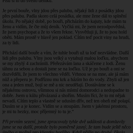
Píšu si to do svého deníku.
Je první bouře, vlny jdou přes palubu, nějaký lidi z posádky jdou
přes palubu. Padla skoro celá posádka, ale mne žene dál to splnění
úkolu. Po nějaký době, po bouři, přicházím do kajuty, kde mám tu
ženu a vidím, že čte můj deník. Vyčítá mi, že jsem nezodpovědná,
že jsem psychopat a že to všem řekne. Vysvětluji ji, že to jsou hold
oběti. Mám prostě v hlavě jen poklad. Cítím teď pocit viny na hrudi,
za ty lidi.
Přichází další bouře a vím, že tuhle bouři už ta loď nezvládne. Další
lidi přes palubu. Vlny jsou velký a vytahuji malou loďku, abychom
se my zbylý 4 zachránili. Přeřezávám lana a skáčeme z lodi. Ženu
táhnu za sebou a dostali jsme se na loďku. Už je po bouři a oni se
dozvěděli, že jsem to všechno věděl. Vrhnou se na mne, ale já mám
nůž a přeperu je. Podříznu mu krk a házím ho do vody. Zbyli už jen
ona a jeden muž, bojí se mě a nic neudělají. Dostáváme se k
nějakému ostrovu, všimnou si nás místní domorodci a nedopadne to
dobře. Jsem u kůlu přivázaná a shořím. Musím říci, že to mi nějak
nevadí. Cítím teplo a vlastně se udusím dřív, než ten oheň mě polapí.
Dusím se a je konec. Vidím se a stoupám. Jsem v jakémsi prostoru,
je mi tu hezky, moc příjemný to tu je.“
Při prvním sezení, jsme zpracovaly tyhle dvě události a domluvily
jsme se na další, protože bylo poměrně jasný, že tam bude ještě něco
jiného a možná pro klientku horšího. Když přišla po druhé, říkala,