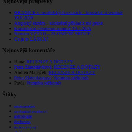
Nejnovější příspěvky
HRANICE v mezilidských vztazích – konstelační seminář
16.8.2026
Atopický ekzém – konkrétní příklad z mé praxe
Konstelační celodenní seminář 19.7.2026
Nemám VZTAH – ZLOMENÉ SRDCE
Co je to LÁSKA?
Nejnovější komentáře
Hana
:
RECENZE A DOTAZY
Petra Zlatohlávková
:
RECENZE A DOTAZY
Andrea Matějček
:
RECENZE A DOTAZY
Petra Zlatohlávková
:
Nemohu otěhotnět
Pavla
:
Nemohu otěhotnět
Štítky
astrokonstelace
astrologické poradenství
astrologie
duchovno
duchovní vývoj