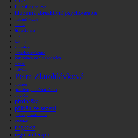
duše
filozofie regrese
hlubinná abreaktivní psychoterapie
hlubinná terapie
instinkt
Jihočeský kraj
jídlo
karma
konstelace
konstelace strakonice
konstelace ve Strakonicích
mouka
nadváha
Petra Zlatohlávková
plodnost
problémy s otěhotněním
prognózy
přednáška
příběh ze sezení
příznaky transformace
recenze
regrese
regresní terapie