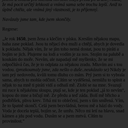
že má pocit určitý lehkosti a vnímá sama sebe trochu lepší. Aniž to
úplně chtěla, ale vnímá jiný vlastnosti, je to příjemný.
Navázaly jsme tam, kde jsem skončily.
Regrese:
„Je rok
1650
, jsem žena a klečím v písku. Kreslím nějakou mapu,
haha zase poklad. Jsou tu nějací dva muži a chtějí, abych je dovedla
k pokladu. Nějak vím, že se jím toho nemá dostat, jsou to piráti a
bojím se jich. Plujeme na lodi a vodím je za nos. Stojím na palubě a
koukám do moře. Nevím, ale napadají mě myšlenky, že se mi
odpočítává čas, že je to odplata za nějakou zradu. Mluvím asi s tou
vodou.
(prozkoumaly jsme, zda nešlo o duše..neukázalo se)
Nikdy je
tam prý nedovedu, kvůli tomu dluhu co mám. Prý jsem si to vybrala
sama, abych to mohla odčinit. Cítím se vyděšená, nemůžu to splnit a
nějak to na mně ti piráti vidí a odhalí mě. Zlobí se na mne. Svazují
mi ruce k nějakému sloupu, ptají se, kde je ten poklad „já to nevím“,
kopou do mne a bičují mě. Ze předu a teď záda. Bolí mě břicho a
podbřišek, plivu krev. Trhá mi to oblečení, jsem s tím smířená. Vím,
že to špatně skončí. Celá jsem bezvládná, berou mě a hází do vody.
Voda je docela teplá, bojím se, že umřu. Něco mi letí na hlavu, snad
kámen a jdu pod vodu. Dusím se a jsem mrtvá. Cítím tu
provinilost.“