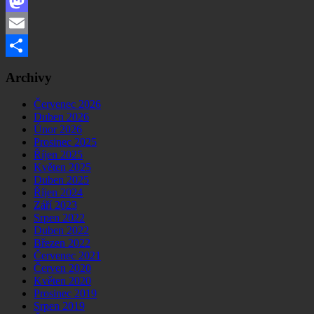
Facebook
Mastodon
Email
Share
Archivy
Červenec 2026
Duben 2026
Únor 2026
Prosinec 2025
Říjen 2025
Květen 2025
Duben 2025
Říjen 2024
Září 2023
Srpen 2022
Duben 2022
Březen 2022
Červenec 2021
Červen 2020
Květen 2020
Prosinec 2019
Srpen 2019