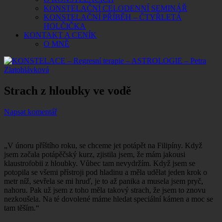
KONSTELAČNÍ CELODENNÍ SEMINÁŘ
KONSTELAČNÍ PŘÍBĚH – ČTYŘLETÁ
HOLČIČKA
KONTAKT A CENÍK
O MNĚ
Strach z hloubky ve vodě
Napsat komentář
„V únoru příštího roku, se chceme jet potápět na Filipíny. Když
jsem začala potápěčský kurz, zjistila jsem, že mám jakousi
klaustrofobii z hloubky. Vůbec tam nevydržím. Když jsem se
potopila se všemi přístroji pod hladinu a měla udělat jeden krok o
metr níž, sevřela se mi hruď, je to až panika a musela jsem pryč,
nahoru. Pak už jsem z toho měla takový strach, že jsem to znovu
nezkoušela. Na té dovolené máme hledat speciální kámen a moc se
tam těším.“