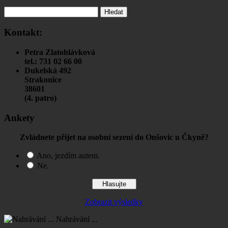
Vyhledávání
Kontakt:
Petra Zlatohlávková
tel.: 731 02 66 00
Dukelská 492
Strakonice
38601
(4. patro)
Ankety
Zvládnete přijet na osobní sezení do Onšovic u Čkyně?
Ano, jezdím autem.
Ne.
Zobrazit výsledky
Nahrávání ...