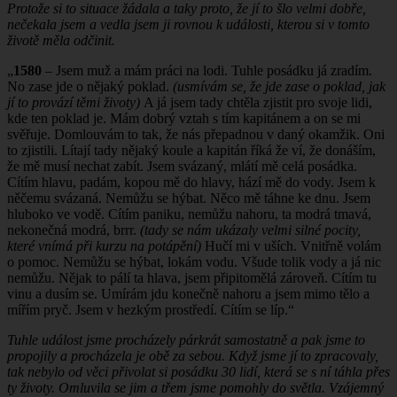
Protože si to situace žádala a taky proto, že jí to šlo velmi dobře,
nečekala jsem a vedla jsem ji rovnou k události, kterou si v tomto
životě měla odčinit.
„
1580
– Jsem muž a mám práci na lodi. Tuhle posádku já zradím.
No zase jde o nějaký poklad.
(usmívám se, že jde zase o poklad, jak
jí to provází těmi životy)
A já jsem tady chtěla zjistit pro svoje lidi,
kde ten poklad je. Mám dobrý vztah s tím kapitánem a on se mi
svěřuje. Domlouvám to tak, že nás přepadnou v daný okamžik. Oni
to zjistili. Lítají tady nějaký koule a kapitán říká že ví, že donáším,
že mě musí nechat zabít. Jsem svázaný, mlátí mě celá posádka.
Cítím hlavu, padám, kopou mě do hlavy, hází mě do vody. Jsem k
něčemu svázaná. Nemůžu se hýbat. Něco mě táhne ke dnu. Jsem
hluboko ve vodě. Cítím paniku, nemůžu nahoru, ta modrá tmavá,
nekonečná modrá, brrr.
(tady se nám ukázaly velmi silné pocity,
které vnímá při kurzu na potápění)
Hučí mi v uších. Vnitřně volám
o pomoc. Nemůžu se hýbat, lokám vodu. Všude tolik vody a já nic
nemůžu. Nějak to pálí ta hlava, jsem připitomělá zároveň. Cítím tu
vinu a dusím se. Umírám jdu konečně nahoru a jsem mimo tělo a
mířím pryč. Jsem v hezkým prostředí. Cítím se líp.“
Tuhle událost jsme procházely párkrát samostatně a pak jsme to
propojily a procházela je obě za sebou. Když jsme jí to zpracovaly,
tak nebylo od věci přivolat si posádku 30 lidí, která se s ní táhla přes
ty životy. Omluvila se jim a třem jsme pomohly do světla. Vzájemný