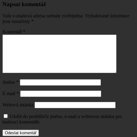
Napsat komentář
Vaše e-mailová adresa nebude zveřejněna.
Vyžadované informace
jsou označeny
*
Komentář
*
Jméno
*
E-mail
*
Webová stránka
Uložit do prohlížeče jméno, e-mail a webovou stránku pro
budoucí komentáře.